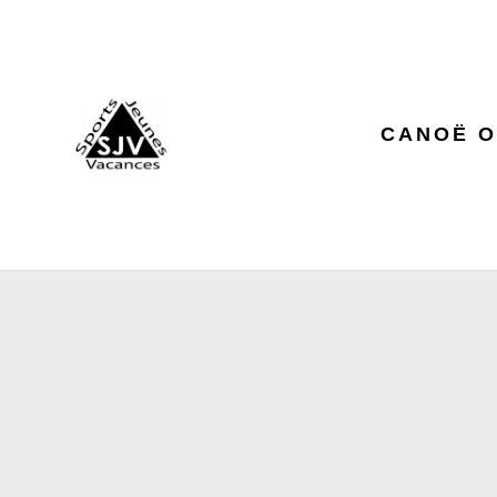
CANOË O
LE HAV