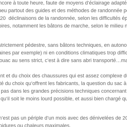
encore à toute heure, faute de moyens d’éclairage adapt
n peu partout des guides et des méthodes de randonnée p
 20 déclinaisons de la randonnée, selon les difficultés é
oires, notamment les bâtons de marche, selon le milieu 
strictement pédestre, sans bâtons techniques, en autonom
nes par exemple) ni en conditions climatiques trop diffic
vouac au sens strict, c’est à dire sans abri transporté…
ment et du choix des chaussures qui est assez complexe du
 du choix qu’offrent les fabricants, la question du sac à
ra pas dans les grandes précisions techniques concernan
qu’il soit le moins lourd possible, et aussi bien chargé q
 n’est pas un périple d’un mois avec des dénivelées de 2
froidures ou chaleurs maximales.