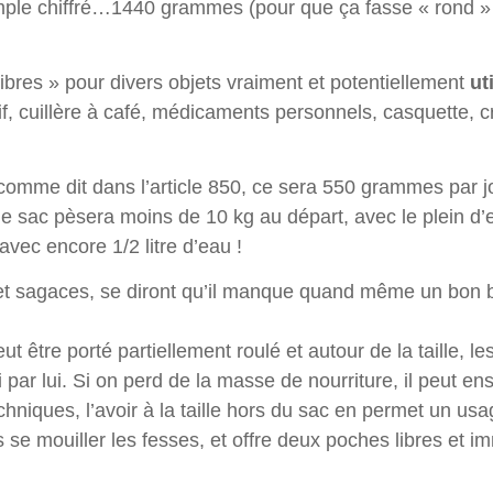
emple chiffré…1440 grammes (pour que ça fasse « rond » à
bres » pour divers objets vraiment et potentiellement
ut
nif, cuillère à café, médicaments personnels, casquette,
 comme dit dans l’article 850, ce sera 550 grammes par jo
le sac pèsera moins de 10 kg au départ, avec le plein d
avec encore 1/2 litre d’eau !
fs et sagaces, se diront qu’il manque quand même un bon
ut être porté partiellement roulé et autour de la taille,
par lui. Si on perd de la masse de nourriture, il peut ens
niques, l’avoir à la taille hors du sac en permet un usag
s se mouiller les fesses, et offre deux poches libres et 