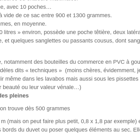
rme, avec 10 poches…
à vide de ce sac entre 900 et 1300 grammes.
ammes, en moyenne.
50 litres » environ, possède une poche têtière, deux latér
, et quelques sanglettes ou passants cousus, dont sangl
re, notamment des bouteilles du commerce en PVC à gou
èles dits « techniques » (moins chères, évidemment, je
ir même dans les lavabos mais aussi sous les pissettes 
r beauté ou leur valeur vénale…)
des pleines
’on trouve dès 500 grammes
 m (mais on peut faire plus petit, 0,8 x 1,8 par exemple)
s bords du duvet ou poser quelques éléments au sec. Elle