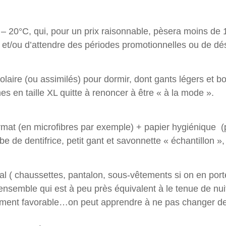
 20°C, qui, pour un prix raisonnable, pèsera moins de 1 k
, et/ou d’attendre des périodes promotionnelles ou de d
laire (ou assimilés) pour dormir, dont gants légers et b
 en taille XL quitte à renoncer à être « à la mode ».
format (en microfibres par exemple) + papier hygiénique (p
ube de dentifrice, petit gant et savonnette « échantillon
 ( chaussettes, pantalon, sous-vêtements si on en porte,
 ensemble qui est à peu près équivalent à le tenue de nuit
ement favorable…on peut apprendre à ne pas changer de