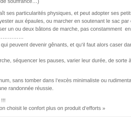
e de souffrance…)
t ses particularités physiques, et peut adopter ses petit
yester aux épaules, ou marcher en soutenant le sac par
iliser un ou deux bâtons de marche, pas constamment e
 etc……………
qui peuvent devenir gênants, et qu’il faut alors caser da
he, séquencer les pauses, varier leur durée, de sorte à
um, sans tomber dans l’excès minimaliste ou rudimentari
une randonnée réussie.
!!!
 choisit le confort plus on produit d’efforts »