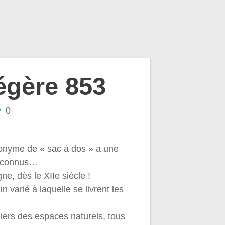
égère 853
0
ynonyme de « sac à dos » a une
méconnus…
e, dès le XIIe siècle !
 varié à laquelle se livrent les
niers des espaces naturels, tous