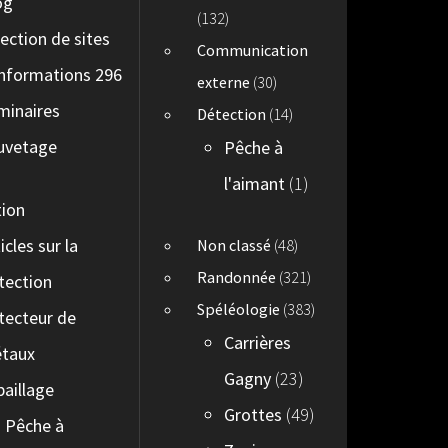
og
(132)
lection de sites
Communication
informations 296
externe
(30)
minaires
Détection
(14)
uvetage
Pêche à
l'aimant
(1)
tion
icles sur la
Non classé
(48)
Randonnée
(321)
tection
Spéléologie
(383)
tecteur de
Carrières
taux
Gagny
(23)
paillage
Grottes
(49)
Pêche à