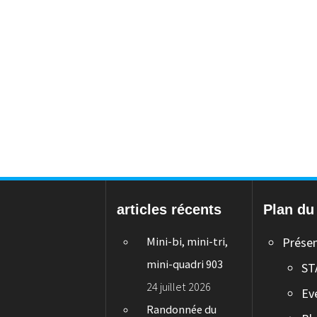
articles récents
Plan du 
Mini-bi, mini-tri,
Prése
mini-quadri 903
ST
24 juillet 2026
Ev
Randonnée du