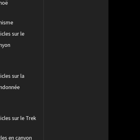
noë
nisme
icles sur le
nyon
o
icles sur la
ndonnée
icles sur le Trek
les en canyon