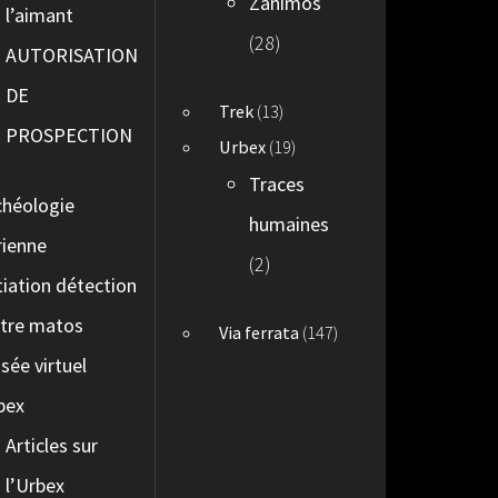
Zanimos
l’aimant
(28)
AUTORISATION
DE
Trek
(13)
PROSPECTION
Urbex
(19)
Traces
chéologie
humaines
rienne
(2)
itiation détection
tre matos
Via ferrata
(147)
sée virtuel
bex
Articles sur
l’Urbex