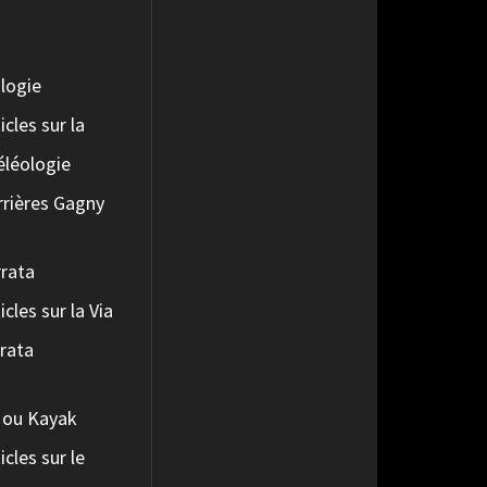
logie
icles sur la
éléologie
rrières Gagny
rrata
icles sur la Via
rrata
 ou Kayak
icles sur le