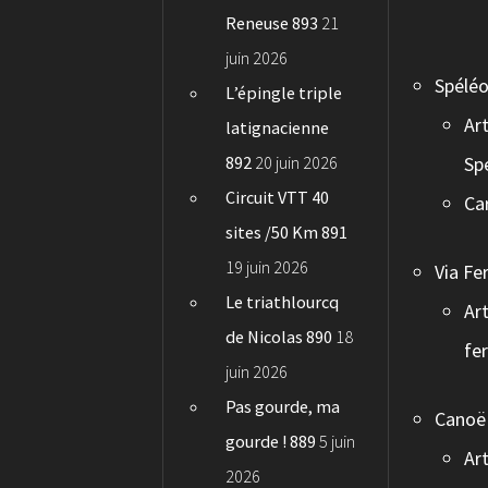
Reneuse 893
21
juin 2026
Spéléo
L’épingle triple
Art
latignacienne
892
20 juin 2026
Sp
Circuit VTT 40
Ca
sites /50 Km 891
19 juin 2026
Via Fe
Le triathlourcq
Art
de Nicolas 890
18
fe
juin 2026
Pas gourde, ma
Canoë
gourde ! 889
5 juin
Art
2026