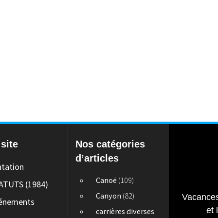
site
Nos catégories
d’articles
ntation
Canoë
(109)
ATUTS (1984)
Canyon
(82)
Vacances
énements
et 
carrières diverses