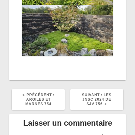
ARTICLE
ARTICLE
PRÉCÉDENT :
SUIVANT :
LES
PRÉCÉDENT
SUIVANT
ARGILES ET
JNSC 2024 DE
:
:
MARNES 754
SJV 756
Laisser un commentaire