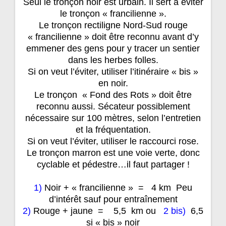
Seul le tronçon noir est urbain. Il sert à éviter
le tronçon « francilienne ».
Le tronçon rectiligne Nord-Sud rouge
« francilienne » doit être reconnu avant d’y
emmener des gens pour y tracer un sentier
dans les herbes folles.
Si on veut l’éviter, utiliser l’itinéraire « bis »
en noir.
Le tronçon « Fond des Rots » doit être
reconnu aussi. Sécateur possiblement
nécessaire sur 100 mètres, selon l’entretien
et la fréquentation.
Si on veut l’éviter, utiliser le raccourci rose.
Le tronçon marron est une voie verte, donc
cyclable et pédestre…il faut partager !
1)
Noir + « francilienne » = 4 km Peu
d’intérêt sauf pour entraînement
2)
Rouge + jaune = 5,5 km ou
2 bis)
6,5
si « bis » noir