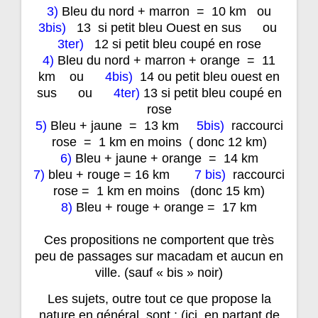
3)
Bleu du nord + marron = 10 km ou
3bis)
13 si petit bleu Ouest en sus ou
3ter)
12 si petit bleu coupé en rose
4)
Bleu du nord + marron + orange = 11
km ou
4bis)
14 ou petit bleu ouest en
sus ou
4ter)
13 si petit bleu coupé en
rose
5)
Bleu + jaune = 13 km
5bis)
raccourci
rose = 1 km en moins ( donc 12 km)
6)
Bleu + jaune + orange = 14 km
7)
bleu + rouge = 16 km
7 bis)
raccourci
rose = 1 km en moins (donc 15 km)
8)
Bleu + rouge + orange = 17 km
Ces propositions ne comportent que très
peu de passages sur macadam et aucun en
ville. (sauf « bis » noir)
Les sujets, outre tout ce que propose la
nature en général, sont : (ici, en partant de