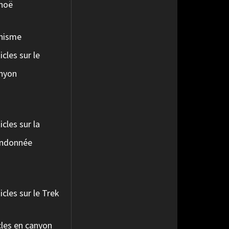
noë
nisme
icles sur le
nyon
o
icles sur la
ndonnée
icles sur le Trek
les en canyon