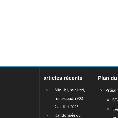
articles récents
Plan du 
Mini-bi, mini-tri,
Prése
mini-quadri 903
ST
24 juillet 2026
Ev
Randonnée du