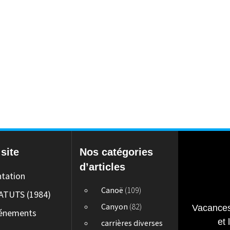
site
Nos catégories
d’articles
ntation
Canoë
(109)
ATUTS (1984)
Canyon
(82)
Vacances
énements
et 
carrières diverses