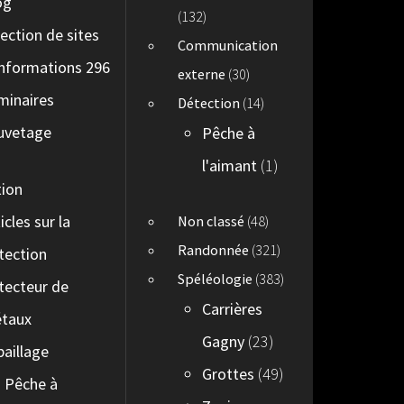
og
(132)
lection de sites
Communication
informations 296
externe
(30)
minaires
Détection
(14)
uvetage
Pêche à
l'aimant
(1)
tion
icles sur la
Non classé
(48)
Randonnée
(321)
tection
Spéléologie
(383)
tecteur de
Carrières
taux
Gagny
(23)
paillage
Grottes
(49)
Pêche à