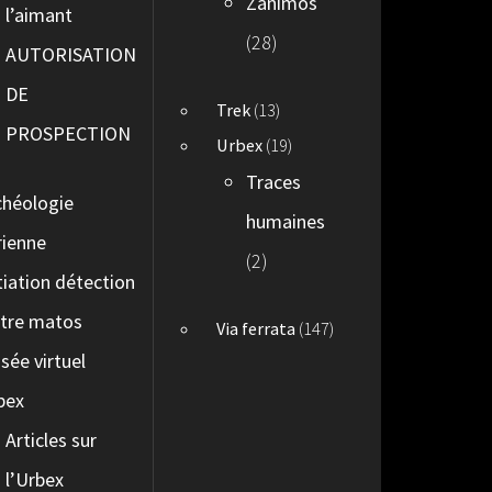
Zanimos
l’aimant
(28)
AUTORISATION
DE
Trek
(13)
PROSPECTION
Urbex
(19)
Traces
chéologie
humaines
rienne
(2)
itiation détection
tre matos
Via ferrata
(147)
sée virtuel
bex
Articles sur
l’Urbex