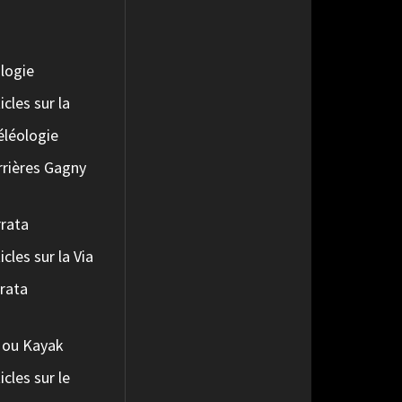
logie
icles sur la
éléologie
rrières Gagny
rrata
icles sur la Via
rrata
 ou Kayak
icles sur le