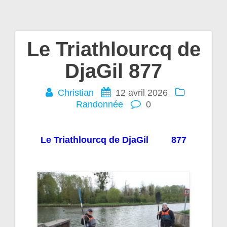
Le Triathlourcq de
Navigation
DjaGil 877
de
Christian
12 avril 2026
l’article
Randonnée
0
Le Triathlourcq de DjaGil 877