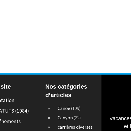
site
Nos catégories
d’articles
ntation
Canoë
(109)
ATUTS (1984)
Canyon
(82)
Vacances
énements
et 
carrières diverses