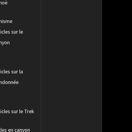
noë
nisme
icles sur le
nyon
o
icles sur la
ndonnée
icles sur le Trek
les en canyon