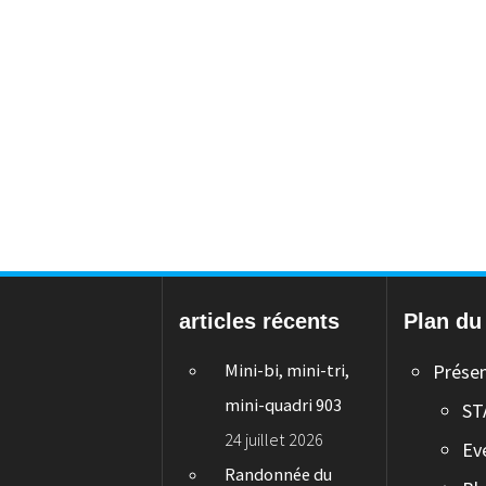
articles récents
Plan du 
Mini-bi, mini-tri,
Prése
mini-quadri 903
ST
24 juillet 2026
Ev
Randonnée du