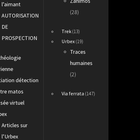
Zanimos
l’aimant
(28)
AUTORISATION
DE
Trek
(13)
PROSPECTION
Urbex
(19)
Traces
chéologie
humaines
rienne
(2)
itiation détection
tre matos
Via ferrata
(147)
sée virtuel
bex
Articles sur
l’Urbex