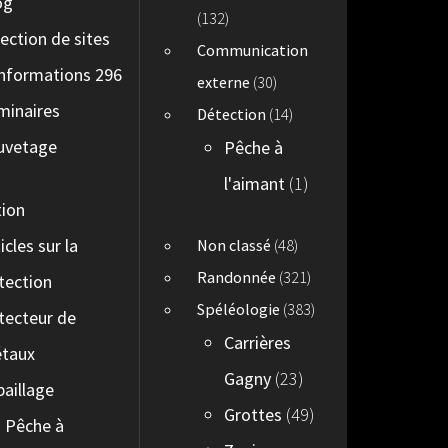
og
(132)
lection de sites
Communication
informations 296
externe
(30)
minaires
Détection
(14)
uvetage
Pêche à
l'aimant
(1)
tion
icles sur la
Non classé
(48)
Randonnée
(321)
tection
Spéléologie
(383)
tecteur de
Carrières
taux
Gagny
(23)
paillage
Grottes
(49)
Pêche à