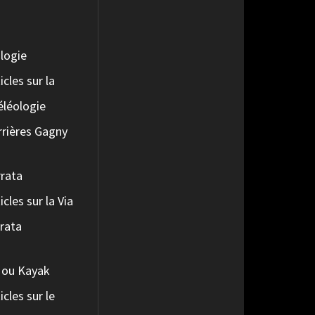
logie
icles sur la
éléologie
rrières Gagny
rrata
icles sur la Via
rrata
 ou Kayak
icles sur le