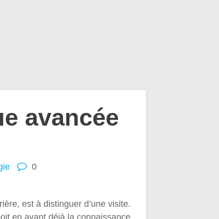
ue avancée
gie
0
ière, est à distinguer d’une visite.
soit en ayant déjà la connaissance