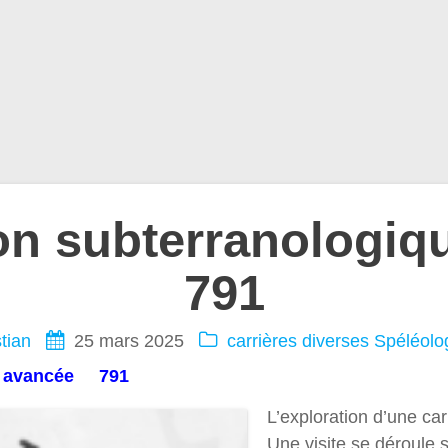
ion subterranologiq
791
tian
25 mars 2025
carrières diverses
Spéléolo
ue avancée 791
L’exploration d’une carr
Une visite se déroule 