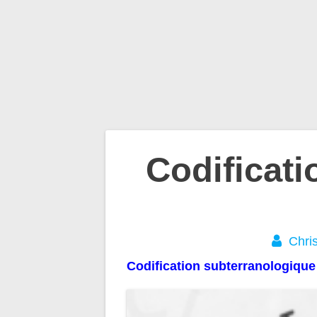
Navigation
Codificat
de
l’article
Chris
Codification subterranologiq