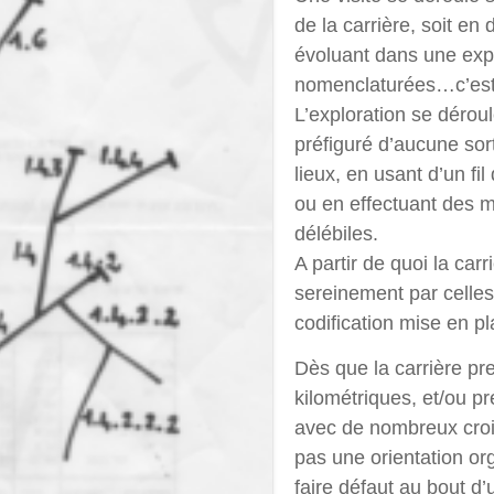
de la carrière, soit en 
évoluant dans une expl
nomenclaturées…c’est à
L’exploration se dérou
préfiguré d’aucune sor
lieux, en usant d’un fil
ou en effectuant des 
délébiles.
A partir de quoi la carr
sereinement par celles
codification mise en pl
Dès que la carrière p
kilométriques, et/ou p
avec de nombreux croi
pas une orientation or
faire défaut au bout d’u