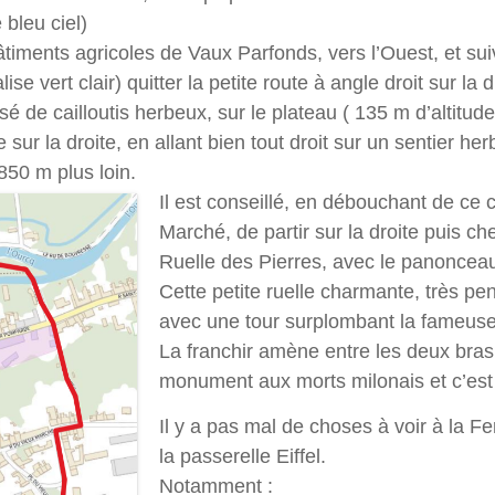
 bleu ciel)
âtiments agricoles de Vaux Parfonds, vers l’Ouest, et su
se vert clair) quitter la petite route à angle droit sur la 
sé de cailloutis herbeux, sur le plateau ( 135 m d’altitude
sur la droite, en allant bien tout droit sur un sentier he
850 m plus loin.
Il est conseillé, en débouchant de ce
Marché, de partir sur la droite puis c
Ruelle des Pierres, avec le panonceau 
Cette petite ruelle charmante, très pe
avec une tour surplombant la fameus
La franchir amène entre les deux bras
monument aux morts milonais et c’est 
Il y a pas mal de choses à voir à la Fe
la passerelle Eiffel.
Notamment :