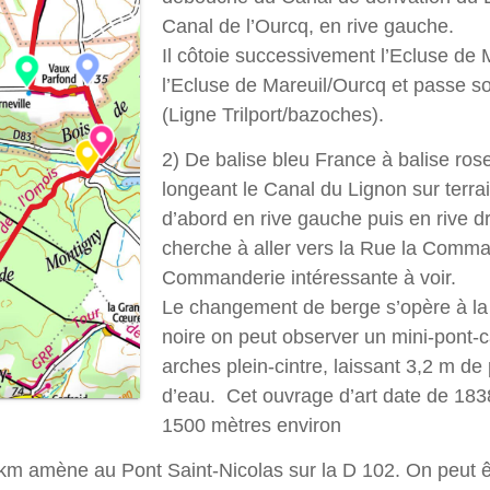
Canal de l’Ourcq, en rive gauche.
Il côtoie successivement l’Ecluse de 
l’Ecluse de Mareuil/Ourcq et passe s
(Ligne Trilport/bazoches).
2) De balise bleu France à balise rose
longeant le Canal du Lignon sur terra
d’abord en rive gauche puis en rive dro
cherche à aller vers la Rue la Comma
Commanderie intéressante à voir.
Le changement de berge s’opère à la b
noire on peut observer un mini-pont-ca
arches plein-cintre, laissant 3,2 m de
d’eau. Cet ouvrage d’art date de 18
1500 mètres environ
km amène au Pont Saint-Nicolas sur la D 102. On peut êt