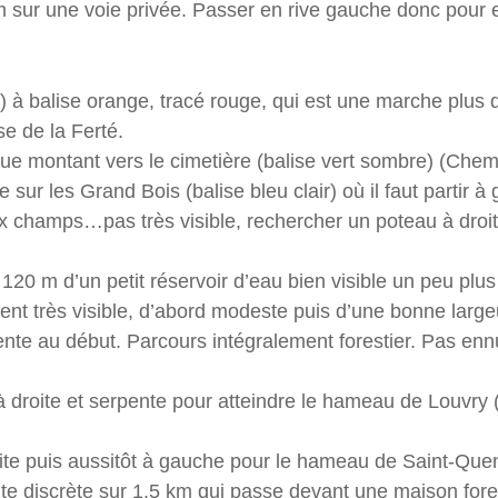
m sur une voie privée. Passer en rive gauche donc pour
) à balise orange, tracé rouge, qui est une marche plus div
se de la Ferté.
rue montant vers le cimetière (balise vert sombre) (Che
e sur les Grand Bois (balise bleu clair) où il faut partir 
ux champs…pas très visible, rechercher un poteau à droite
 120 m d’un petit réservoir d’eau bien visible un peu plus 
ent très visible, d’abord modeste puis d’une bonne large
pente au début. Parcours intégralement forestier. Pas en
 à droite et serpente pour atteindre le hameau de Louvry 
oite puis aussitôt à gauche pour le hameau de Saint-Quen
ute discrète sur 1,5 km qui passe devant une maison fore