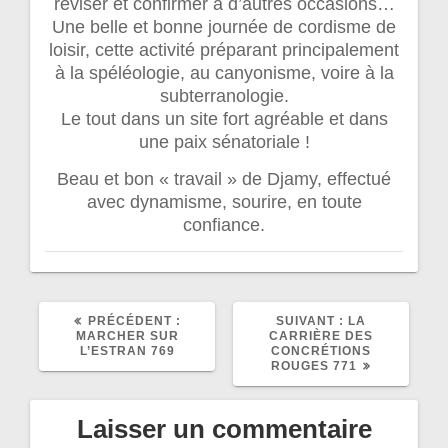
réviser et confirmer à d’autres occasions…
Une belle et bonne journée de cordisme de
loisir, cette activité préparant principalement
à la spéléologie, au canyonisme, voire à la
subterranologie.
Le tout dans un site fort agréable et dans
une paix sénatoriale !
Beau et bon « travail » de Djamy, effectué
avec dynamisme, sourire, en toute
confiance.
ARTICLE
ARTICLE
PRÉCÉDENT :
SUIVANT :
LA
PRÉCÉDENT
SUIVANT
MARCHER SUR
CARRIÈRE DES
:
:
L’ESTRAN 769
CONCRÉTIONS
ROUGES 771
Laisser un commentaire