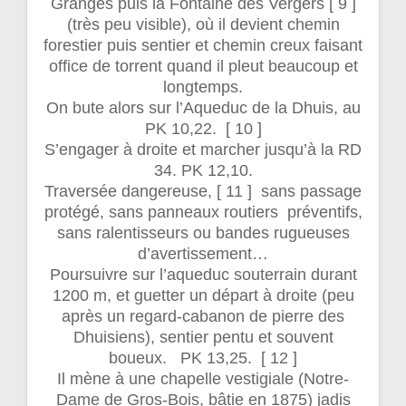
Granges puis la Fontaine des Vergers [ 9 ]
(très peu visible), où il devient chemin
forestier puis sentier et chemin creux faisant
office de torrent quand il pleut beaucoup et
longtemps.
On bute alors sur l’Aqueduc de la Dhuis, au
PK 10,22. [ 10 ]
S’engager à droite et marcher jusqu’à la RD
34. PK 12,10.
Traversée dangereuse, [ 11 ] sans passage
protégé, sans panneaux routiers préventifs,
sans ralentisseurs ou bandes rugueuses
d’avertissement…
Poursuivre sur l’aqueduc souterrain durant
1200 m, et guetter un départ à droite (peu
après un regard-cabanon de pierre des
Dhuisiens), sentier pentu et souvent
boueux. PK 13,25. [ 12 ]
Il mène à une chapelle vestigiale (Notre-
Dame de Gros-Bois, bâtie en 1875) jadis