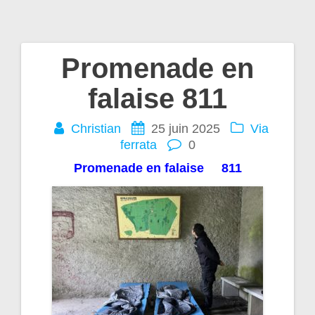
Promenade en
Navigation
falaise 811
de
Christian
25 juin 2025
Via
l’article
ferrata
0
Promenade en falaise 811