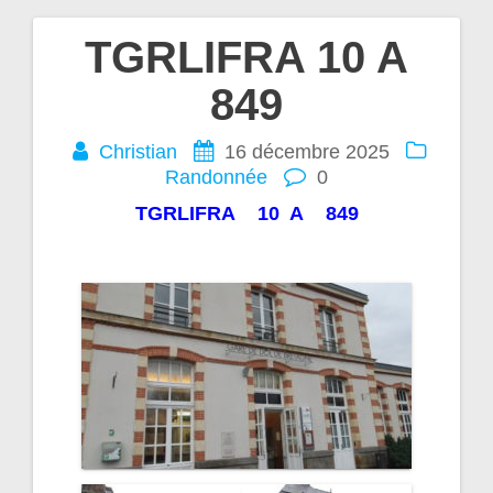
TGRLIFRA 10 A
Navigation
849
de
Christian
16 décembre 2025
l’article
Randonnée
0
TGRLIFRA 10 A 849