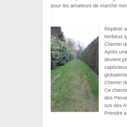
pour les amateurs de marche nor
.
Repérer a
herbeux qu
Chemin de
Après une
devient p
capricieux
globalemen
Chemin d
Ce chemin
des Perve
sus des 
Prendre al