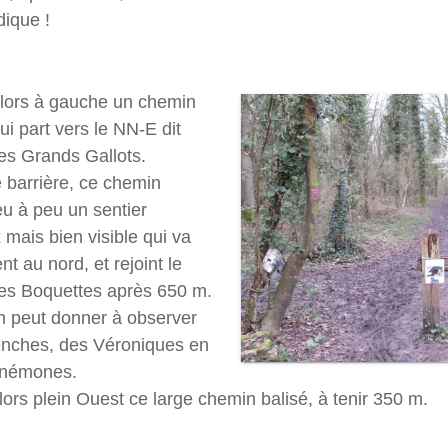
dique !
lors à gauche un chemin
i part vers le NN-E dit
s Grands Gallots.
 barrière, ce chemin
eu à peu un sentier
 mais bien visible qui va
t au nord, et rejoint le
es Boquettes après 650 m.
 peut donner à observer
nches, des Véroniques en
Anémones.
ors plein Ouest ce large chemin balisé, à tenir 350 m.