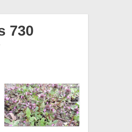
s 730
0