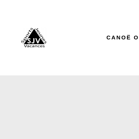
CANOË O
TOUR ET