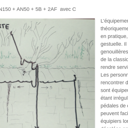
 AN150 + AN50 + 5B + 2AF avec C
L’équipement
théoriqueme
en pratique, 
gestuelle. I
genouillère
de la class
rendre servi
Les personn
rencontrer d
sont équipe
étant irrégu
pédales de 
peuvent faci
équipiers lo