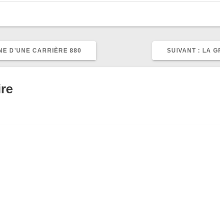
ARTI
NE D’UNE CARRIÈRE 880
SUIVANT :
LA G
SUIV
:
re