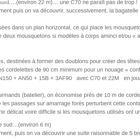
nord.
…(environ 22 m)… une C70 ne paraît pas de trop !
puis on va découvrir, successivement, la bagatelle d
sées dans un plan horizontal, ce qui place les mousqueto
 deux mousquetons si modèles à corps aminci et/ou « apl
es, destinées à former des doublons pour créer des têtes 
es cordelettes de 90 cm minimum pour un nouage « conf
AN150 + AN50 + 15B + 3AF90 avec C70 et 22M en jouan
urmands (batelier), on économise près de 10 m de corde
les passages sur amarrage forés perturbent cette cont
ir délicat voire difficile si les mousquetons utilisés ont u
 le sud…(environ 6 m)
, puis on va découvrir une suite raisonnable de 5 br