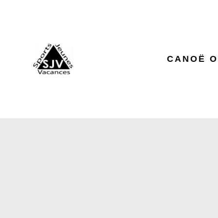
CANOË O
LA VOIE