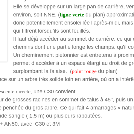
Elle se développe sur un large pan de carrière, ver
environ, soit NNE, (
ligne verte
du plan) approximati
donc potentiellement ensoleillée l’après-midi, mai
qui filtrent lorsqu’ils sont feuillés.
Il faut déjà accéder au sommet de carrière, ce qui 
chemins dont une partie longe les champs, qu’il 
Un cheminement piétonnier est entretenu à proximi
permet d’accéder à un espace élargi au droit de g
surplombant la falaise. (
point rouge
du plan)
sur un arbre très solide loin en arrière, où on a intérêt
escente directe
, une C30 convient.
sur de grosses racines en sommet de talus à 45°, puis 
e penchée du gros arbre. Ce qui fait 4 amarrages « nature
ande sangle ( 1,5 m) ou plusieurs raboutées.
+ AN50. avec C30 et 3M