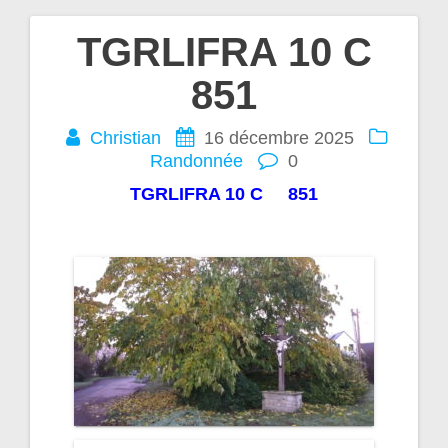
TGRLIFRA 10 C
Navigation
851
de
Christian
16 décembre 2025
l’article
Randonnée
0
TGRLIFRA 10 C 851