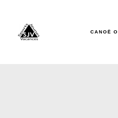
CANOË O
T