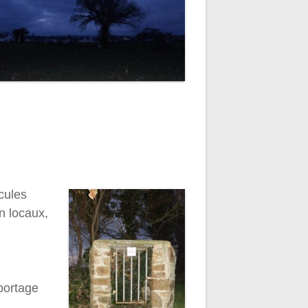
cules
n locaux,
portage