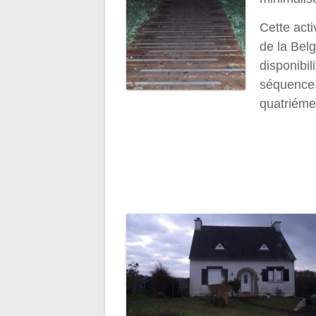
Cette act
de la Bel
disponibi
séquence, 
quatriéme 