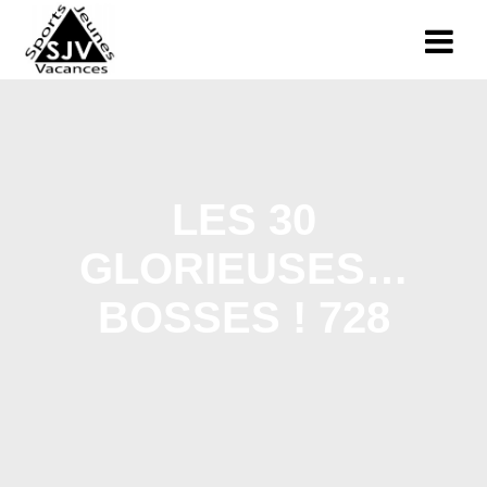
LES 30
GLORIEUSES…
BOSSES ! 728